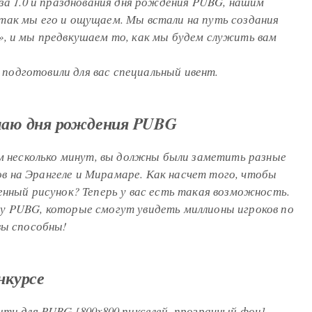
иза 1.0 и празднования дня рождения PUBG, нашим
так мы его и ощущаем. Мы встали на путь создания
, и мы предвкушаем то, как мы будем служить вам
одготовили для вас специальный ивент.
чаю дня рождения PUBG
ем несколько минут, вы должны были заметить разные
 на Эрангеле и Мирамаре. Как насчет того, чтобы
енный рисунок? Теперь у вас есть такая возможность.
у PUBG, которые смогут увидеть миллионы игроков по
вы способны!
нкурсе
ти для PUBG [800x800 пикселей, прозрачный фон].