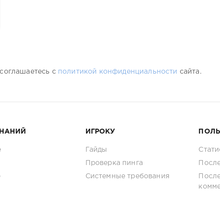
 соглашаетесь с
политикой конфиденциальности
сайта.
ЗНАНИЙ
ИГРОКУ
ПОЛ
е
Гайды
Стати
Проверка пинга
После
е
Системные требования
Посл
комм