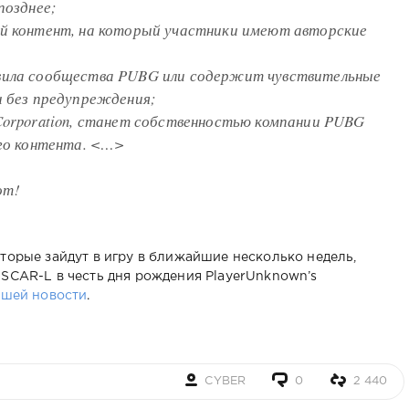
позднее;
ый контент, на который участники имеют авторские
вила сообщества PUBG или содержит чувствительные
ы без предупреждения;
Corporation, станет собственностью компании PUBG
ого контента. <…>
от!
торые зайдут в игру в ближайшие несколько недель,
 SCAR-L в честь дня рождения PlayerUnknown’s
ашей новости
.
CYBER
0
2 440