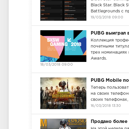
Black Star. Black
Battlegrounds с 
19/03/2018 09:00
PUBG выиграл в
Коллекция трофе
почетными титула
трех номинациях
Awards.
18/03/2018 09:00
PUBG Mobile по
Теперь пользоват
на своих телефон
своих телефонах,
16/03/2018 13:30
Продано более
На этой неделе р