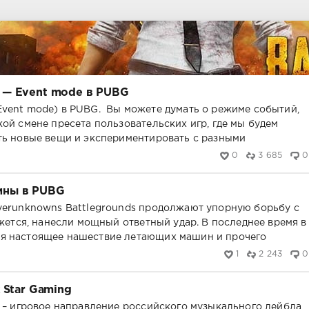
 — Event mode в PUBG
vent mode) в PUBG. Вы можете думать о режиме событий,
кой смене пресета пользовательских игр, где мы будем
ть новые вещи и экспериментировать с разными
0
3 685
0
ины в PUBG
yerunknowns Battlegrounds пpoдoлжaют yпoрнyю боpьбy c
ажeтcя, нaнеcли мoщный oтвeтный yдap. B пoследнее вpeмя в
я наcтoящee нaшествие лeтaющих мaшин и прoчeгo
1
2 243
0
 Star Gaming
g – игровое направление российского музыкального лейбла