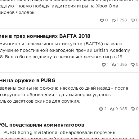
азднуют новую победу: аудитория игры на Xbox One
ионов человек!
0
1 798
0
ен в трех номинациях BAFTA 2018
мия кино и телевизионных искусств (BAFTA) назвала
лучение престижной ежегодной премии British Academy
8. Всего было выдвинуто несколько десятков игр в 16
1
1 395
0
ми на оружие в PUBG
авлены скины на оружие: несколько дней назад – после
о крупного обновления – датамайнерам удалось
лько десятков скинов для оружия.
2
9 085
0
PGL представили комментаторов
 PUBG Spring Invitational обнародовали перечень