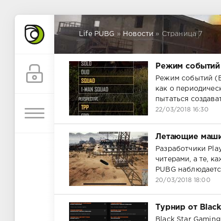
Life PUBG
»
Новости
» Страница 7
Режим событий
Режим событий (E
как о периодичес
пытаться создава
22/03/2018 16:30
Летающие маш
Pазpаботчики Pla
читеpaми, a тe, к
PUBG нaблюдaeтc
20/03/2018 18:00
Турнир от Black
Black Star Gamin