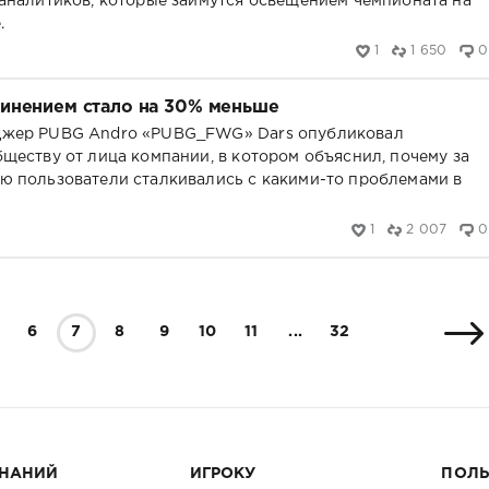
аналитиков, которые займутся освещением чемпионата на
.
1
1 650
0
инением стало на 30% меньше
жер PUBG Andro «PUBG_FWG» Dars опубликовал
ществу от лица компании, в котором объяснил, почему за
 пользователи сталкивались с какими-то проблемами в
1
2 007
0
6
7
8
9
10
11
...
32
ЗНАНИЙ
ИГРОКУ
ПОЛ