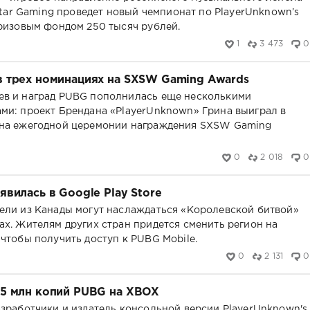
 Star Gaming проведет новый чемпионат по PlayerUnknown’s
призовым фондом 250 тысяч рублей.
1
3 473
0
 трех номинациях на SXSW Gaming Awards
ев и наград PUBG пополнилась еще несколькими
ми: проект Брендана «PlayerUnknown» Грина выиграл в
 на ежегодной церемонии награждения SXSW Gaming
0
2 018
0
явилась в Google Play Store
ели из Канады могут наслаждаться «Королевской битвой»
ах. Жителям других стран придется сменить регион на
 чтобы получить доступ к PUBG Mobile.
0
2 131
0
 5 млн копий PUBG на XBOX
азработчики и издатель консольной версии PlayerUnknown's