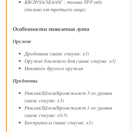
KR/JP/SA/SEA/OC : только TPP only
(только от третьего лица)
Особенности появления лута
Оружие
Дробовики (шанс спауна: х3)
Оружие ближнего боя (шанс спауна: х3)
Никакого другого оружия
Предметы
Рюкзак/Шлем/Бронежилет 3-го уровня
(шанс спауна: х3)
Рюкзак/Шлем/Бронежилет 1-го уровня
(шанс спауна: х0.5)
Боеприпасы (шанс спауна: х3)