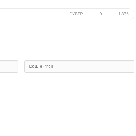
CYBER
0
1 876