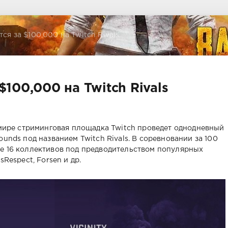
ся за $100,000 на Twitch Rivals
100,000 на Twitch Rivals
м мире стриминговая площадка Twitch проведет однодневный
ounds под названием Twitch Rivals. В соревновании за 100
е 16 коллективов под предводительством популярных
sRespect, Forsen и др.