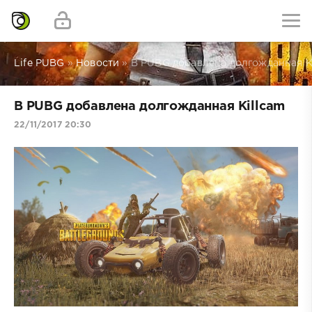
Life PUBG
»
Новости
» В PUBG добавлена долгожданная K
В PUBG добавлена долгожданная Killcam
22/11/2017 20:30